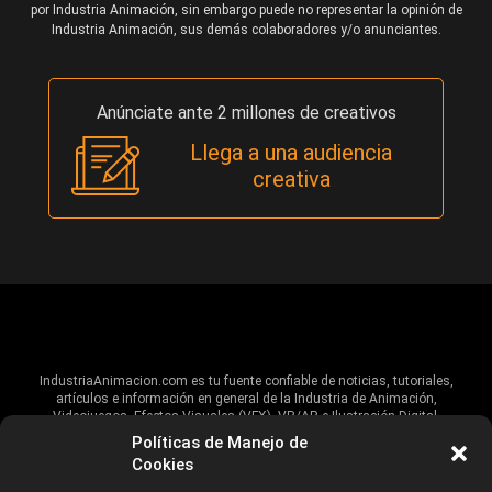
por Industria Animación, sin embargo puede no representar la opinión de
Industria Animación, sus demás colaboradores y/o anunciantes.
Anúnciate ante 2 millones de creativos
Llega a una audiencia
creativa
IndustriaAnimacion.com es tu fuente confiable de noticias, tutoriales,
artículos e información en general de la Industria de Animación,
Videojuegos, Efectos Visuales (VFX), VR/AR e Ilustración Digital.
Políticas de Manejo de
Hablamos de estas industrias y su alcance global, pero damos un énfasis
Cookies
especial al talento, estudios, escuelas, eventos y organizaciones que
impulsan las industrias creativas en Iberoamérica.