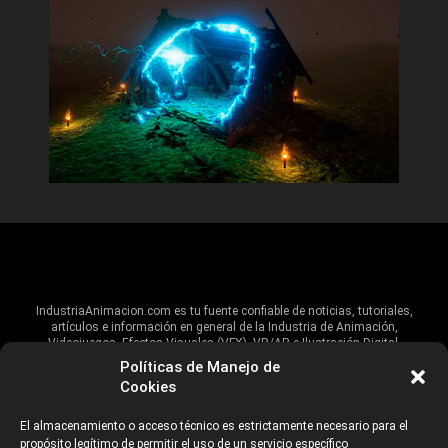
IndustriaAnimacion.com es tu fuente confiable de noticias, tutoriales,
artículos e información en general de la Industria de Animación,
Videojuegos, Efectos Visuales (VFX), VR/AR e Ilustración Digital.
Políticas de Manejo de
Hablamos de estas industrias y su alcance global, pero damos un énfasis
Cookies
especial al talento, estudios, escuelas, eventos y organizaciones que
impulsan las industrias creativas en Iberoamérica.
El almacenamiento o acceso técnico es estrictamente necesario para el
propósito legítimo de permitir el uso de un servicio específico