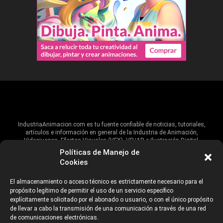
IndustriaAnimacion.com es tu fuente confiable de noticias, tutoriales,
artículos e información en general de la Industria de Animación,
Videojuegos, Efectos Visuales (VFX), VR/AR e Ilustración Digital.
Políticas de Manejo de
Hablamos de estas industrias y su alcance global, pero damos un énfasis
Cookies
especial al talento, estudios, escuelas, eventos y organizaciones que
impulsan las industrias creativas en Iberoamérica.
El almacenamiento o acceso técnico es estrictamente necesario para el
propósito legítimo de permitir el uso de un servicio específico
ANUNCIANTES
AVISO DE PRIVACIDAD
explícitamente solicitado por el abonado o usuario, o con el único propósito
de llevar a cabo la transmisión de una comunicación a través de una red
de comunicaciones electrónicas.