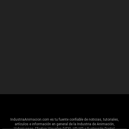
IndustriaAnimacion.com es tu fuente confiable de noticias, tutoriales,
artículos e información en general de la Industria de Animación,
Videojuegos, Efectos Visuales (VFX), VR/AR e Ilustración Digital.