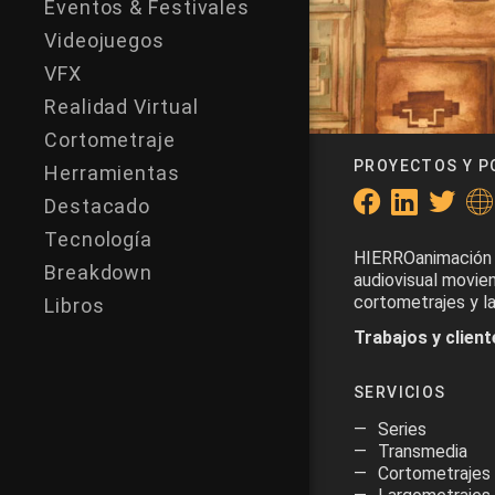
Eventos & Festivales
Videojuegos
VFX
Realidad Virtual
Cortometraje
PROYECTOS Y P
Herramientas
Destacado
Tecnología
HIERROanimación 
Breakdown
audiovisual movie
cortometrajes y la
Libros
Trabajos y client
SERVICIOS
Series
Transmedia
Cortometrajes