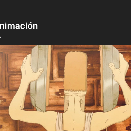
nimación
A