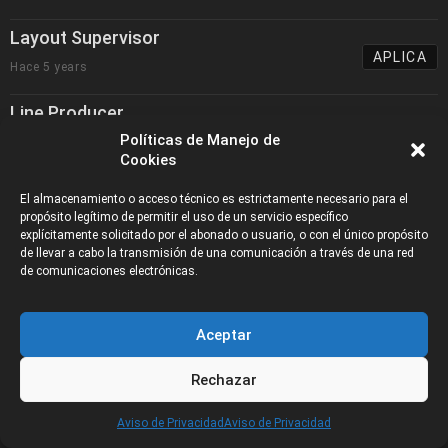
Layout Supervisor
APLICA
Hace 5 years
Line Producer
APLICA
Políticas de Manejo de
Hace 5 years
Cookies
Rigging Artist
El almacenamiento o acceso técnico es estrictamente necesario para el
APLICA
Hace 5 years
propósito legítimo de permitir el uso de un servicio específico
explícitamente solicitado por el abonado o usuario, o con el único propósito
de llevar a cabo la transmisión de una comunicación a través de una red
Supervisor de 3D Compositing
de comunicaciones electrónicas.
APLICA
Hace 5 years
Aceptar
2D Cut-out Harmony (Posing & Inbetween)
APLICA
Hace 5 years
Rechazar
2D Cut-out Harmony (Posing & Inbetween)
CATEGORÍAS
Aviso de Privacidad
Aviso de Privacidad
APLICA
Hace 5 years