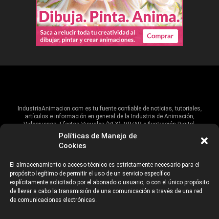
IndustriaAnimacion.com es tu fuente confiable de noticias, tutoriales,
artículos e información en general de la Industria de Animación,
Videojuegos, Efectos Visuales (VFX), VR/AR e Ilustración Digital.
Políticas de Manejo de
Hablamos de estas industrias y su alcance global, pero damos un énfasis
Cookies
especial al talento, estudios, escuelas, eventos y organizaciones que
impulsan las industrias creativas en Iberoamérica.
El almacenamiento o acceso técnico es estrictamente necesario para el
propósito legítimo de permitir el uso de un servicio específico
ANUNCIANTES
AVISO DE PRIVACIDAD
explícitamente solicitado por el abonado o usuario, o con el único propósito
de llevar a cabo la transmisión de una comunicación a través de una red
de comunicaciones electrónicas.