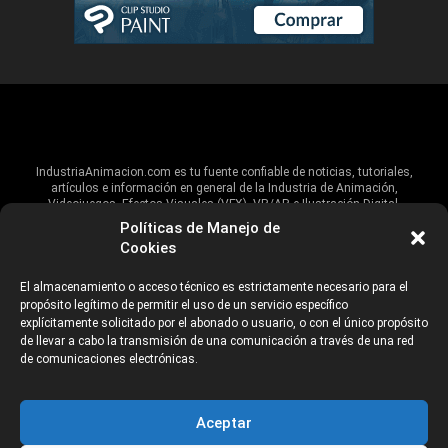
IndustriaAnimacion.com es tu fuente confiable de noticias, tutoriales,
artículos e información en general de la Industria de Animación,
Videojuegos, Efectos Visuales (VFX), VR/AR e Ilustración Digital.
Políticas de Manejo de
Hablamos de estas industrias y su alcance global, pero damos un énfasis
Cookies
especial al talento, estudios, escuelas, eventos y organizaciones que
impulsan las industrias creativas en Iberoamérica.
El almacenamiento o acceso técnico es estrictamente necesario para el
propósito legítimo de permitir el uso de un servicio específico
ANUNCIANTES
AVISO DE PRIVACIDAD
explícitamente solicitado por el abonado o usuario, o con el único propósito
de llevar a cabo la transmisión de una comunicación a través de una red
de comunicaciones electrónicas.
©2026 Industria Networks
Aceptar