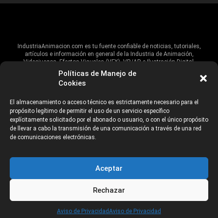
IndustriaAnimacion.com es tu fuente confiable de noticias, tutoriales,
artículos e información en general de la Industria de Animación,
Videojuegos, Efectos Visuales (VFX), VR/AR e Ilustración Digital.
Políticas de Manejo de
Hablamos de estas industrias y su alcance global, pero damos un énfasis
Cookies
especial al talento, estudios, escuelas, eventos y organizaciones que
impulsan las industrias creativas en Iberoamérica.
El almacenamiento o acceso técnico es estrictamente necesario para el
propósito legítimo de permitir el uso de un servicio específico
ANUNCIANTES
AVISO DE PRIVACIDAD
explícitamente solicitado por el abonado o usuario, o con el único propósito
de llevar a cabo la transmisión de una comunicación a través de una red
de comunicaciones electrónicas.
©2026 Industria Networks
Aceptar
Rechazar
CATEGORÍAS
Aviso de Privacidad
Aviso de Privacidad