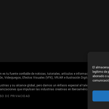
El almacenam
legítimo de p
es tu fuente confiable de noticias, tutoriales, artículos e información en general d
abonado o us
ón, Videojuegos, Efectos Visuales (VFX), VR/AR e Ilustración Digital.
comunicació
trias y su alcance global, pero damos un énfasis especial al talento, estudios,
ganizaciones que impulsan las industrias creativas en Iberoamérica.
ISO DE PRIVACIDAD