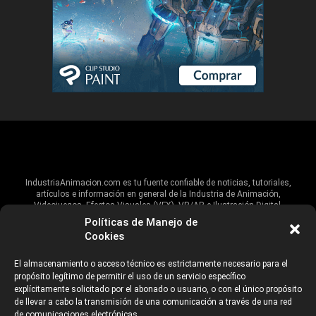
IndustriaAnimacion.com es tu fuente confiable de noticias, tutoriales,
artículos e información en general de la Industria de Animación,
Videojuegos, Efectos Visuales (VFX), VR/AR e Ilustración Digital.
Políticas de Manejo de
Hablamos de estas industrias y su alcance global, pero damos un énfasis
Cookies
especial al talento, estudios, escuelas, eventos y organizaciones que
impulsan las industrias creativas en Iberoamérica.
El almacenamiento o acceso técnico es estrictamente necesario para el
propósito legítimo de permitir el uso de un servicio específico
ANUNCIANTES
AVISO DE PRIVACIDAD
explícitamente solicitado por el abonado o usuario, o con el único propósito
de llevar a cabo la transmisión de una comunicación a través de una red
de comunicaciones electrónicas.