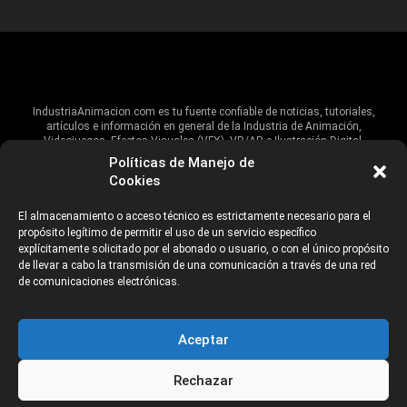
IndustriaAnimacion.com es tu fuente confiable de noticias, tutoriales,
artículos e información en general de la Industria de Animación,
Videojuegos, Efectos Visuales (VFX), VR/AR e Ilustración Digital.
Políticas de Manejo de
Hablamos de estas industrias y su alcance global, pero damos un énfasis
Cookies
especial al talento, estudios, escuelas, eventos y organizaciones que
impulsan las industrias creativas en Iberoamérica.
El almacenamiento o acceso técnico es estrictamente necesario para el
propósito legítimo de permitir el uso de un servicio específico
ANUNCIANTES
AVISO DE PRIVACIDAD
explícitamente solicitado por el abonado o usuario, o con el único propósito
de llevar a cabo la transmisión de una comunicación a través de una red
de comunicaciones electrónicas.
©2026 Industria Networks
Aceptar
Rechazar