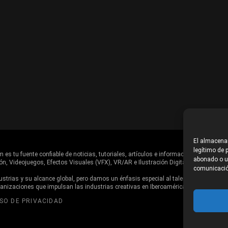
El almacenam
legítimo de p
es tu fuente confiable de noticias, tutoriales, artículos e información en general d
abonado o us
ón, Videojuegos, Efectos Visuales (VFX), VR/AR e Ilustración Digital.
comunicació
trias y su alcance global, pero damos un énfasis especial al talento, estudios,
ganizaciones que impulsan las industrias creativas en Iberoamérica.
ISO DE PRIVACIDAD