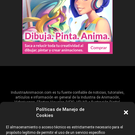
IndustriaAnimacion.com es tu fuente confiable de noticias, tutoriales,
artículos e información en general de la Industria de Animación,
Videojuegos, Efectos Visuales (VFX), VR/AR e Ilustración Digital.
Políticas de Manejo de
Hablamos de estas industrias y su alcance global, pero damos un énfasis
Cookies
especial al talento, estudios, escuelas, eventos y organizaciones que
impulsan las industrias creativas en Iberoamérica.
El almacenamiento o acceso técnico es estrictamente necesario para el
propósito legítimo de permitir el uso de un servicio específico
ANUNCIANTES
AVISO DE PRIVACIDAD