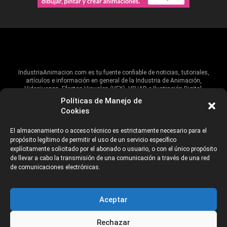
IndustriaAnimacion.com es tu fuente confiable de noticias, tutoriales,
artículos e información en general de la Industria de Animación,
Videojuegos, Efectos Visuales (VFX), VR/AR e Ilustración Digital.
Políticas de Manejo de
Hablamos de estas industrias y su alcance global, pero damos un énfasis
Cookies
especial al talento, estudios, escuelas, eventos y organizaciones que
impulsan las industrias creativas en Iberoamérica.
El almacenamiento o acceso técnico es estrictamente necesario para el
propósito legítimo de permitir el uso de un servicio específico
ANUNCIANTES
AVISO DE PRIVACIDAD
explícitamente solicitado por el abonado o usuario, o con el único propósito
de llevar a cabo la transmisión de una comunicación a través de una red
de comunicaciones electrónicas.
©2026 Industria Networks
Aceptar
Rechazar