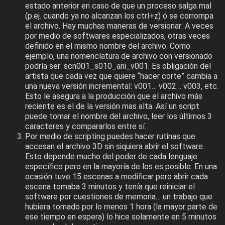
estado anterior en caso de que un proceso salga mal
(p.ej. cuando ya no alcanzan los ctrl+z) ó se corrompa
el archivo. Hay muchas maneras de versionar: A veces
por medio de softwares especializados, otras veces
definido en el mismo nombre del archivo. Como
ejemplo, una nomenclatura de archivo con versionado
podría ser: scn001_s010_ani_v001. Es obligación del
artista que cada vez que quiere “hacer corte” cambia a
una nueva versión incremental: v001… v002… v003, etc.
Esto le asegura a la producción que el archivo más
reciente es el de la versión mas alta. Así un script
puede tomar el nombre del archivo, leer los últimos 3
caracteres y compararlos entre sí.
Por medio de scripting puedes hacer rutinas que
accesan el archivo 3D sin siquiera abrir el software.
Esto depende mucho del poder de cada lenguaje
específico pero en la mayoría de los es posible. En una
ocasión tuve 15 escenas a modificar pero abrir cada
escena tomaba 3 minutos y tenía que reiniciar el
software por cuestiones de memoria… un trabajo que
hubiera tomado por lo menos 1 hora (la mayor parte de
ese tiempo en espera) lo hice solamente en 5 minutos