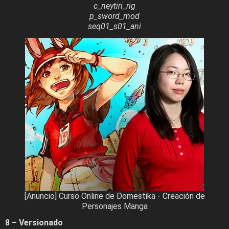
c_neytiri_rig
p_sword_mod
seq01_s01_ani
[Anuncio] Curso Online de Domestika - Creación de
Personajes Manga
8 – Versionado