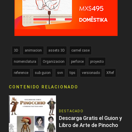
3D
animacion
assets 3D
camel case
nomenclatura
Organizacion
perforce
proyecto
reference
sub guion
svn
tips
versionado
XRef
CONTENIDO RELACIONADO
DESTACADO
Descarga Gratis el Guion y
Libro de Arte de Pinocho