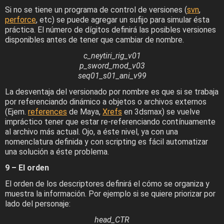
Si no se tiene un programa de control de versiones (
svn
,
perforce
, etc) se puede agregar un sufijo para simular ésta
práctica. El número de dígitos definirá las posibles versiones
disponibles antes de tener que cambiar de nombre.
c_neytiri_rig_v01
p_sword_mod_v03
seq01_s01_ani_v99
La desventaja del versionado por nombre es que si se trabaja
por referenciando dinámico a objetos o archivos externos
(Ejem.
references
de Maya,
Xrefs
en 3dsmax) se vuelve
impráctico tener que estar re-referenciando contínuamente
al archivo más actual. Ojo, a éste nivel, ya con una
nomenclatura definida y con scripting es fácil automatizar
una solución a éste problema.
9 – El orden
El orden de los descriptores definirá el cómo se organiza y
muestra la información. Por ejemplo si se quiere priorizar por
lado del personaje:
head_CTR