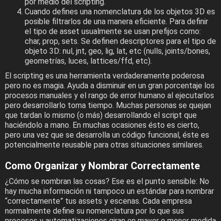
por medio del scripting.
Cuando defines una nomenclatura de los objetos 3D es
posible filtrarlos de una manera eficiente. Para definir
el tipo de asset usualmente se usan prefijos como:
char, prop, sets. Se definen descriptores para el tipo de
objeto 3D: nul, jnt, geo, lig, lat, etc (nulls, joints/bones,
geometrías, luces, lattices/ffd, etc).
El scripting es una herramienta verdaderamente poderosa
pero no es magia. Ayuda a disminuir en un gran porcentaje los
procesos manuales y el rango de error humano al ejecutarlos
pero desarrollarlo toma tiempo. Muchas personas se quejan
que tardan lo mismo (o más) desarrollando el script que
haciéndolo a mano. En muchas ocasiones ésto es cierto,
pero una vez que se desarrolla un código funcional, éste es
potencialmente reusable para otras situaciones similares.
Como Organizar y Nombrar Correctamente
¿Cómo se nombran las cosas? Ese es el punto sensible: No
hay mucha información ni tampoco un estándar para nombrar
“correctamente” tus assets y escenas. Cada empresa
normalmente define su nomenclatura por lo que sus
procesos y automatizaciones giran en mayor o menor medida