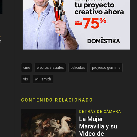
k
,
r
cine
efectos visuales
películas
proyecto geminis
vfx
will smith
CONTENIDO RELACIONADO
DETRÁS DE CÁMARA
La Mujer
Maravilla y su
Video de