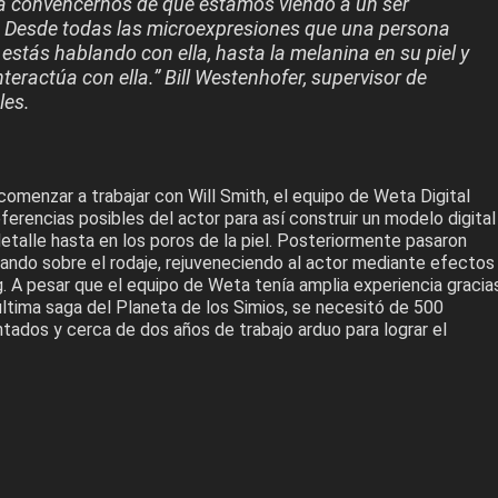
a convencernos de que estamos viendo a un ser
 Desde todas las microexpresiones que una persona
stás hablando con ella, hasta la melanina en su piel y
nteractúa con ella.” Bill Westenhofer, supervisor de
les.
comenzar a trabajar con Will Smith, el equipo de Weta Digital
eferencias posibles del actor para así construir un modelo digital
etalle hasta en los poros de la piel. Posteriormente pasaron
jando sobre el rodaje, rejuveneciendo al actor mediante efectos
. A pesar que el equipo de Weta tenía amplia experiencia gracia
 última saga del Planeta de los Simios, se necesitó de 500
tados y cerca de dos años de trabajo arduo para lograr el