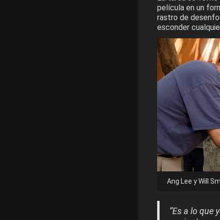
película en un fo
rastro de desenfo
esconder cualquier
Ang Lee y Will S
“Es a lo que 