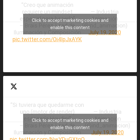
“Creo que animación
requiere un mindset
— Industria
especial para hacerla”
Animación
Click to accept marketing cookies and
– Brais Pérez, Lead de
(@ind_animacion)
enable this content
Iluminación y Composición
July 19, 2020
pic.twitter.com/Oi4IpJxAYK
“Si tuviera que quedarme con
uno (motor de render)
— Industria
escogería Houdini”
Animación
Click to accept marketing cookies and
– Brais Pérez, Lead de
(@ind_animacion)
enable this content
Iluminación y Composición
July 19, 2020
pic.twitter.com/NwYDuGXtgQ