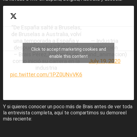
“De España salté a Bruselas,
de Bruselas a Australia, volví
una temporada a España y
— Industria
después me fuí a Escocia”
Animación
Click to accept marketing cookies and
– Brais Pérez, hablando de
(@ind_animacion)
enable this content
como inició su carrera en la
July 19, 2020
industria
pic.twitter.com/1PZ0UNvVK6
Y si quieres conocer un poco más de Brais antes de ver toda
la entrevista completa, aquí te compartimos su demoreel
más reciente: