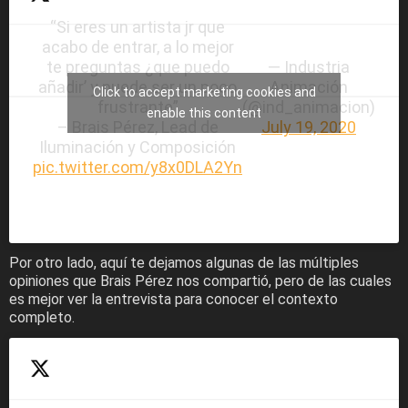
“Si eres un artista jr que
acabo de entrar, a lo mejor
te preguntas ¿que puedo
— Industria
añadir’ y puede ser un poco
Animación
Click to accept marketing cookies and
frustrante”
(@ind_animacion)
enable this content
– Brais Pérez, Lead de
July 19, 2020
Iluminación y Composición
pic.twitter.com/y8x0DLA2Yn
Por otro lado, aquí te dejamos algunas de las múltiples
opiniones que Brais Pérez nos compartió, pero de las cuales
es mejor ver la entrevista para conocer el contexto
completo.