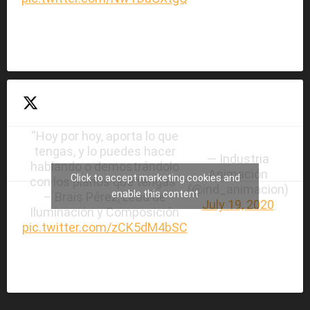
“Hoy por hoy, aporta lo que
tengas, y lo puedes hacer
— Industria
hablando o demostrándolo
Animación
Click to accept marketing cookies and
con los planos que tengas”
(@ind_animacion)
enable this content
– Brais Pérez, Lead de
July 19, 2020
Iluminación y Composición
pic.twitter.com/zCK5dM4bSC