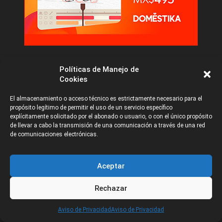
PUBLICACIONES DESTACADAS
Políticas de Manejo de
Cookies
El almacenamiento o acceso técnico es estrictamente necesario para el
ANIMACIÓN
propósito legítimo de permitir el uso de un servicio específico
Accede al Libro de Arte de
explícitamente solicitado por el abonado o usuario, o con el único propósito
de llevar a cabo la transmisión de una comunicación a través de una red
Nimona - Gratis
de comunicaciones electrónicas.
Aceptar
ANIMACIÓN
Rechazar
Moonray: Programa Gratis
CATEGORÍAS
Open Source para Render
Aviso de Privacidad
Aviso de Privacidad
de Dreamworks