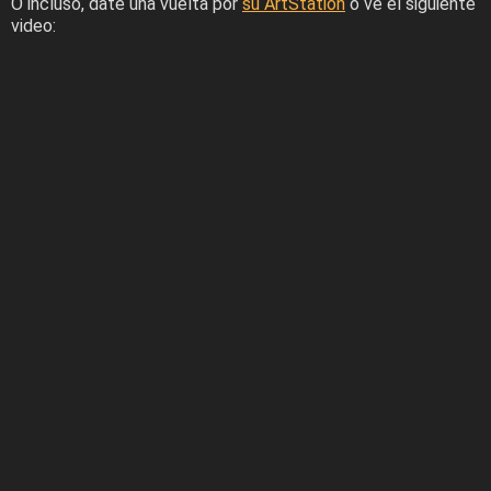
O incluso, date una vuelta por
su ArtStation
o ve el siguiente
video: