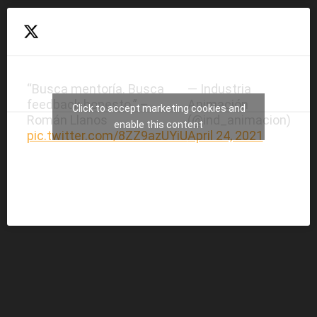
“Busca mentoría. Busca
— Industria
feedback honesto.” –
Animación
Click to accept marketing cookies and
Román Llanos
(@ind_animacion)
enable this content
pic.twitter.com/8ZZ9azUYiU
April 24, 2021