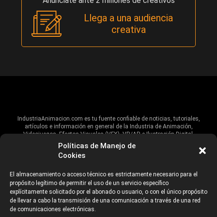
Anúnciate ante 2 millones de creativos
Llega a una audiencia
creativa
IndustriaAnimacion.com es tu fuente confiable de noticias, tutoriales,
artículos e información en general de la Industria de Animación,
Videojuegos, Efectos Visuales (VFX), VR/AR e Ilustración Digital.
Políticas de Manejo de
Hablamos de estas industrias y su alcance global, pero damos un énfasis
Cookies
especial al talento, estudios, escuelas, eventos y organizaciones que
impulsan las industrias creativas en Iberoamérica.
El almacenamiento o acceso técnico es estrictamente necesario para el
propósito legítimo de permitir el uso de un servicio específico
ANUNCIANTES
AVISO DE PRIVACIDAD
explícitamente solicitado por el abonado o usuario, o con el único propósito
de llevar a cabo la transmisión de una comunicación a través de una red
de comunicaciones electrónicas.