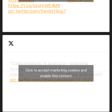
#Livestream
April 24, 2021
https://t.co/sexHrWE4M9
pic.twitter.com/Ywn6I19Ug7
“Cada proyecto te acerca a
— Industria
tu nuevo puesto” – Román
Animación
Click to accept marketing cookies and
Llanos
(@ind_animacion)
enable this content
pic.twitter.com/cbxsLpeiud
April 24, 2021