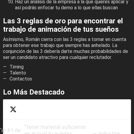
Haz un análisis de la empresa a la que quieres aplicar y
así podrás enfocar tu demo a lo que ellas buscan
Las 3 reglas de oro para encontrar el
trabajo de animación de tus sueños
Asímismo, Román cierra con las 3 reglas a tomar en cuenta
para obtener ese trabajo que siempre has anhelado. La
conjunción de las 3 debería darte muchas probabilidades de
ser un candidato atractivo para cualquier reclutador.
Timing
Talento
Contactos
Lo Más Destacado
“tener material suficiente
Tip #1 de
en el cual tu puedas
— Industria