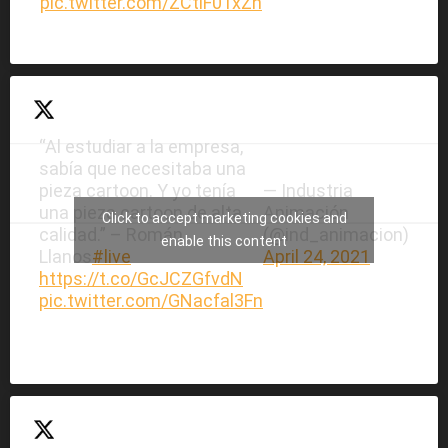
pic.twitter.com/ZCtiF01xZh
“Al estudiar a la empresa,
sabía que necesitaba una
pieza cartoon. Y yo tenía
— Industria
una pieza cartoon de alta
Animación
Click to accept marketing cookies and
calidad.” – Román
(@ind_animacion)
enable this content
Llanos
#live
April 24, 2021
https://t.co/GcJCZGfvdN
pic.twitter.com/GNacfal3Fn