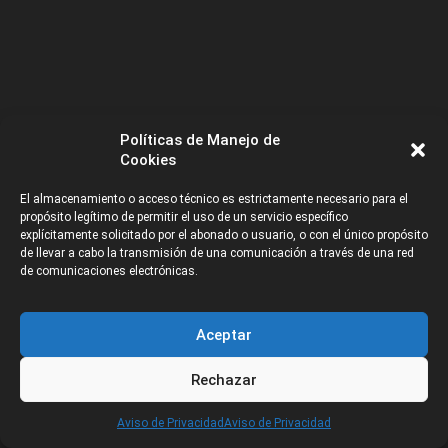
Políticas de Manejo de
Cookies
El almacenamiento o acceso técnico es estrictamente necesario para el
propósito legítimo de permitir el uso de un servicio específico
explícitamente solicitado por el abonado o usuario, o con el único propósito
de llevar a cabo la transmisión de una comunicación a través de una red
Opiniones de la Industria
de comunicaciones electrónicas.
Primero que todo, buscamos entender como se sienten la
mayoría de las personas dentro de esta industria y para esto
Aceptar
nuestra pregunta es sencilla para descubrirlo:
¿Al día de hoy,
tú como estudiante o profesional de la industria te sientes?.
Rechazar
Donde recalcar que la mayoría de las personas se sienten
felices dentro de la industria, donde el 60.2% . Sin embargo,
CATEGORÍAS
Aviso de Privacidad
Aviso de Privacidad
cabe resaltar que el 7.2% de las personas se sienten