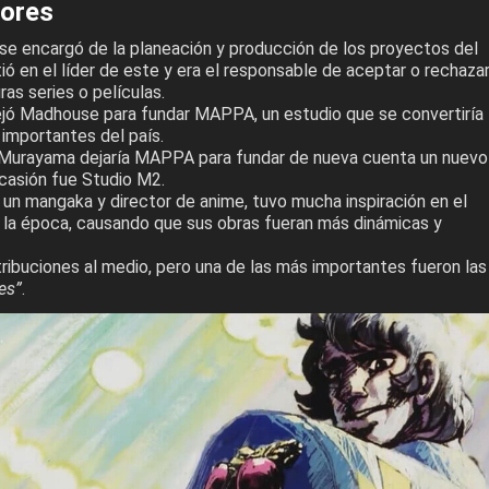
ores
 encargó de la planeación y producción de los proyectos del
tió en el líder de este y era el responsable de aceptar o rechaza
ras series o películas.
ó Madhouse para fundar MAPPA, un estudio que se convertiría
 importantes del país.
 Murayama dejaría MAPPA para fundar de nueva cuenta un nuevo
ocasión fue Studio M2.
un mangaka y director de anime, tuvo mucha inspiración en el
e la época, causando que sus obras fueran más dinámicas y
ibuciones al medio, pero una de las más importantes fueron las
es”
.