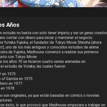
os Años
n estudio no basta con solo tener ímpetu y ser un genio creativ
io contar con dinero para iniciar y mantener el negocio.
ra Yutaka Fujioka, el fundador de Tokyo Movie Shinsha (ahora
), uno de los más antiguos y conocidos estudios de anime.
nciera de Fujioka, Madhouse comenzó a realizar sus primeros
junto con Tokyo Movie.
e los años 70 se hicieron cuatro series animadas en
l estudio de Yutaka, las cuales fueron:
!
en 1973
s of Gamba
en 1975
 Remi
en 1977
en 1978
no son originales, ya que están basadas en cómics o novelas
autores.
eron éxito, lo que provocó que Madhouse empezara a trabajar en