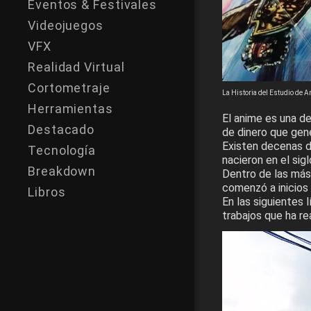
Eventos & Festivales
Videojuegos
VFX
Realidad Virtual
Cortometraje
La Historia del Estudio de
Herramientas
El anime es una de
Destacado
de dinero que gene
Existen decenas d
Tecnología
nacieron en el sig
Breakdown
Dentro de las má
comenzó a inicios 
Libros
En las siguientes 
trabajos que ha re