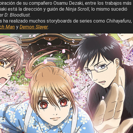
iración de su compañero Osamu Dezaki, entre los trabajos más
aki está la dirección y guión de
Ninja Scroll
, lo mismo sucedió
r D: Bloodlust
.
os ha realizado muchos storyboards de series como
Chihayafuru
,
ch Man
y
Demon Slayer
.