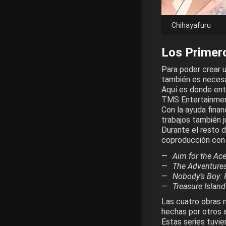
Chihayafuru
Los Primer
Para poder crear u
también es necesar
Aquí es donde ent
TMS Entertainment
Con la ayuda fina
trabajos también 
Durante el resto d
coproducción con e
Aim for the Ace
The Adventure
Nobody’s Boy:
Treasure Island
Las cuatro obras 
hechas por otros 
Estas series tuvi