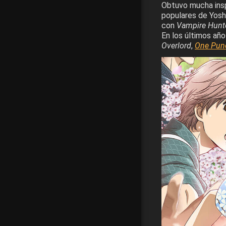
Obtuvo mucha insp
populares de Yoshi
con
Vampire Hunte
En los últimos añ
Overlord
,
One Pun