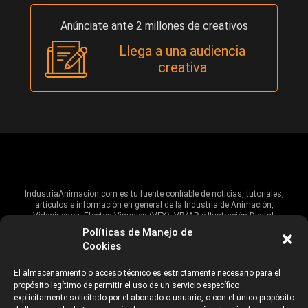
Anúnciate ante 2 millones de creativos
Llega a una audiencia
creativa
IndustriaAnimacion.com es tu fuente confiable de noticias, tutoriales,
artículos e información en general de la Industria de Animación,
Videojuegos, Efectos Visuales (VFX), VR/AR e Ilustración Digital.
Políticas de Manejo de
Hablamos de estas industrias y su alcance global, pero damos un énfasis
Cookies
especial al talento, estudios, escuelas, eventos y organizaciones que
impulsan las industrias creativas en Iberoamérica.
El almacenamiento o acceso técnico es estrictamente necesario para el
propósito legítimo de permitir el uso de un servicio específico
ANUNCIANTES
AVISO DE PRIVACIDAD
explícitamente solicitado por el abonado o usuario, o con el único propósito