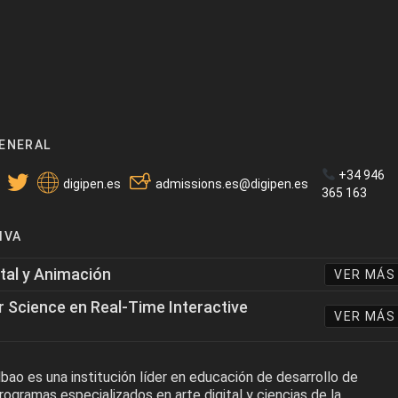
ENERAL
+34 946
digipen.es
admissions.es@digipen.es
365 163
IVA
ital y Animación
VER MÁS
 Science en Real-Time Interactive
VER MÁS
bao es una institución líder en educación de desarrollo de
ogramas especializados en arte digital y ciencias de la