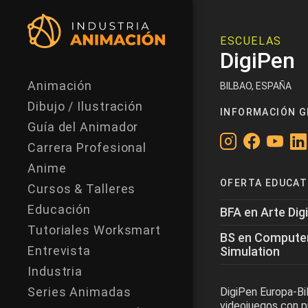
ESCUELAS
DigiPen
Animación
BILBAO, ESPAÑA
Dibujo / Ilustración
INFORMACIÓN G
Guía del Animador
Carrera Profesional
Anime
OFERTA EDUCAT
Cursos & Talleres
Educación
BFA en Arte Dig
Tutoriales Worksmart
BS en Computer
Entrevista
Simulation
Industria
Series Animadas
DigiPen Europa-Bil
videojuegos con pr