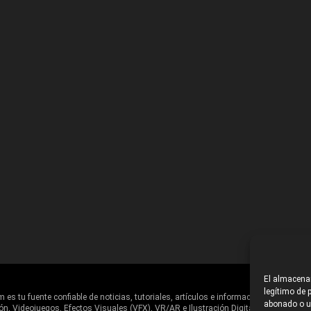
El almacenam
legítimo de p
es tu fuente confiable de noticias, tutoriales, artículos e información en general d
abonado o us
ón, Videojuegos, Efectos Visuales (VFX), VR/AR e Ilustración Digital.