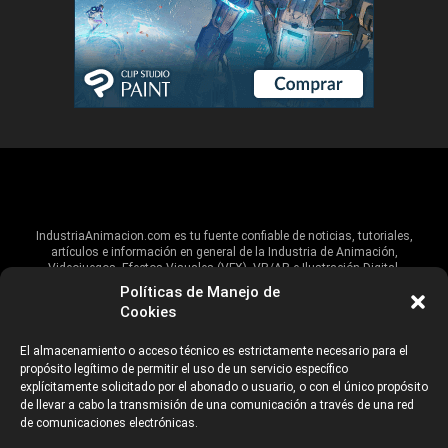
IndustriaAnimacion.com es tu fuente confiable de noticias, tutoriales,
artículos e información en general de la Industria de Animación,
Videojuegos, Efectos Visuales (VFX), VR/AR e Ilustración Digital.
Políticas de Manejo de
Hablamos de estas industrias y su alcance global, pero damos un énfasis
Cookies
especial al talento, estudios, escuelas, eventos y organizaciones que
impulsan las industrias creativas en Iberoamérica.
El almacenamiento o acceso técnico es estrictamente necesario para el
propósito legítimo de permitir el uso de un servicio específico
ANUNCIANTES
AVISO DE PRIVACIDAD
explícitamente solicitado por el abonado o usuario, o con el único propósito
de llevar a cabo la transmisión de una comunicación a través de una red
de comunicaciones electrónicas.