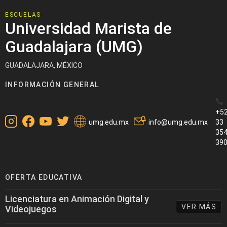
ESCUELAS
Universidad Marista de
Guadalajara (UMG)
GUADALAJARA, MÉXICO
INFORMACIÓN GENERAL
+5
umg.edu.mx
info@umg.edu.mx
33
35
39
OFERTA EDUCATIVA
Licenciatura en Animación Digital y
VER MÁS
Videojuegos