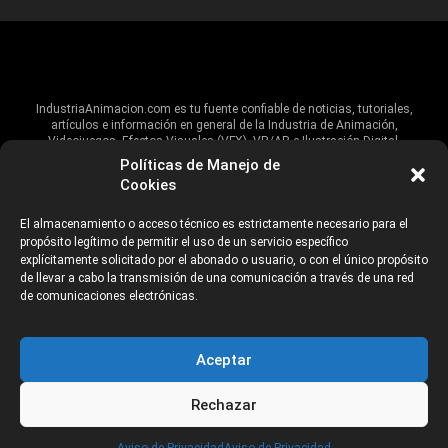
IndustriaAnimacion.com es tu fuente confiable de noticias, tutoriales,
artículos e información en general de la Industria de Animación,
Videojuegos, Efectos Visuales (VFX), VR/AR e Ilustración Digital.
Políticas de Manejo de
Hablamos de estas industrias y su alcance global, pero damos un énfasis
Cookies
especial al talento, estudios, escuelas, eventos y organizaciones que
impulsan las industrias creativas en Iberoamérica.
El almacenamiento o acceso técnico es estrictamente necesario para el
propósito legítimo de permitir el uso de un servicio específico
ANUNCIANTES
AVISO DE PRIVACIDAD
explícitamente solicitado por el abonado o usuario, o con el único propósito
de llevar a cabo la transmisión de una comunicación a través de una red
de comunicaciones electrónicas.
©2026 Industria Networks
Aceptar
Rechazar
CATEGORÍAS