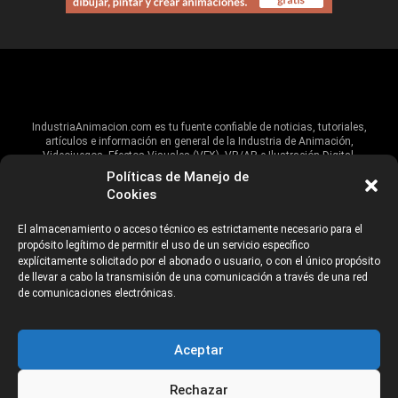
IndustriaAnimacion.com es tu fuente confiable de noticias, tutoriales,
artículos e información en general de la Industria de Animación,
Videojuegos, Efectos Visuales (VFX), VR/AR e Ilustración Digital.
Políticas de Manejo de
Hablamos de estas industrias y su alcance global, pero damos un énfasis
Cookies
especial al talento, estudios, escuelas, eventos y organizaciones que
impulsan las industrias creativas en Iberoamérica.
El almacenamiento o acceso técnico es estrictamente necesario para el
propósito legítimo de permitir el uso de un servicio específico
ANUNCIANTES
AVISO DE PRIVACIDAD
explícitamente solicitado por el abonado o usuario, o con el único propósito
de llevar a cabo la transmisión de una comunicación a través de una red
de comunicaciones electrónicas.
©2026 Industria Networks
Aceptar
Rechazar