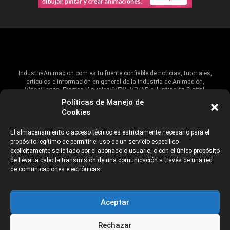
IndustriaAnimacion.com es tu fuente confiable de noticias, tutoriales,
artículos e información en general de la Industria de Animación,
Videojuegos, Efectos Visuales (VFX), VR/AR e Ilustración Digital.
Políticas de Manejo de
Hablamos de estas industrias y su alcance global, pero damos un énfasis
Cookies
especial al talento, estudios, escuelas, eventos y organizaciones que
impulsan las industrias creativas en Iberoamérica.
El almacenamiento o acceso técnico es estrictamente necesario para el
propósito legítimo de permitir el uso de un servicio específico
ANUNCIANTES
AVISO DE PRIVACIDAD
explícitamente solicitado por el abonado o usuario, o con el único propósito
de llevar a cabo la transmisión de una comunicación a través de una red
de comunicaciones electrónicas.
©2026 Industria Networks
Aceptar
Rechazar