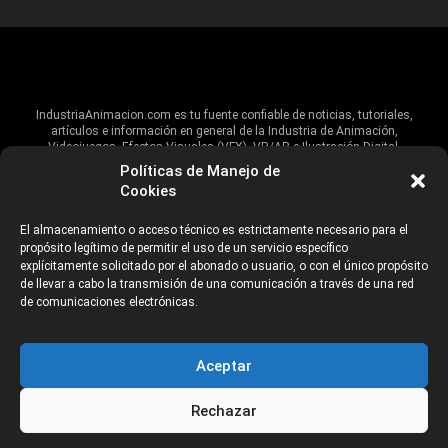
IndustriaAnimacion.com es tu fuente confiable de noticias, tutoriales,
artículos e información en general de la Industria de Animación,
Videojuegos, Efectos Visuales (VFX), VR/AR e Ilustración Digital.
Políticas de Manejo de
Hablamos de estas industrias y su alcance global, pero damos un énfasis
Cookies
especial al talento, estudios, escuelas, eventos y organizaciones que
impulsan las industrias creativas en Iberoamérica.
El almacenamiento o acceso técnico es estrictamente necesario para el
propósito legítimo de permitir el uso de un servicio específico
ANUNCIANTES
AVISO DE PRIVACIDAD
explícitamente solicitado por el abonado o usuario, o con el único propósito
de llevar a cabo la transmisión de una comunicación a través de una red
de comunicaciones electrónicas.
©2026 Industria Networks
Aceptar
Rechazar
CATEGORÍAS