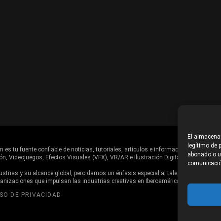
El almacenam
legítimo de p
es tu fuente confiable de noticias, tutoriales, artículos e información en general d
abonado o us
ón, Videojuegos, Efectos Visuales (VFX), VR/AR e Ilustración Digital.
comunicació
trias y su alcance global, pero damos un énfasis especial al talento, estudios,
ganizaciones que impulsan las industrias creativas en Iberoamérica.
ISO DE PRIVACIDAD