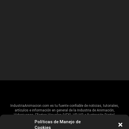
IndustriaAnimacion.com es tu fuente confiable de noticias, tutoriales,
artículos e información en general de la Industria de Animación,
Videojuegos, Efectos Visuales (VFX), VR/AR e Ilustración Digital.
Políticas de Manejo de
Hablamos de estas industrias y su alcance global, pero damos un énfasis
Cookies
especial al talento, estudios, escuelas, eventos y organizaciones que