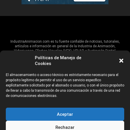
IndustriaAnimacion.com es tu fuente confiable de noticias, tutoriales,
artículos e información en general de la Industria de Animación,
Videojuegos, Efectos Visuales (VFX), VR/AR e Ilustración Digital.
Políticas de Manejo de
Hablamos de estas industrias y su alcance global, pero damos un énfasis
Cookies
especial al talento, estudios, escuelas, eventos y organizaciones que
impulsan las industrias creativas en Iberoamérica.
El almacenamiento o acceso técnico es estrictamente necesario para el
propósito legítimo de permitir el uso de un servicio específico
ANUNCIANTES
AVISO DE PRIVACIDAD
explícitamente solicitado por el abonado o usuario, o con el único propósito
de llevar a cabo la transmisión de una comunicación a través de una red
de comunicaciones electrónicas.
©2026 Industria Networks
Aceptar
Rechazar