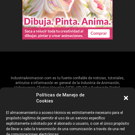
IndustriaAnimacion.com es tu fuente confiable de noticias, tutoriales,
artículos e información en general de la Industria de Animación,
Videojuegos, Efectos Visuales (VFX), VR/AR e Ilustración Digital.
Políticas de Manejo de
Hablamos de estas industrias y su alcance global, pero damos un énfasis
Cookies
especial al talento, estudios, escuelas, eventos y organizaciones que
impulsan las industrias creativas en Iberoamérica.
El almacenamiento o acceso técnico es estrictamente necesario para el
propósito legítimo de permitir el uso de un servicio específico
ANUNCIANTES
AVISO DE PRIVACIDAD
explícitamente solicitado por el abonado o usuario, o con el único propósito
de llevar a cabo la transmisión de una comunicación a través de una red
de comunicaciones electrónicas.