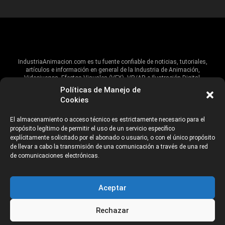
IndustriaAnimacion.com es tu fuente confiable de noticias, tutoriales,
artículos e información en general de la Industria de Animación,
Videojuegos, Efectos Visuales (VFX), VR/AR e Ilustración Digital.
Políticas de Manejo de
Hablamos de estas industrias y su alcance global, pero damos un énfasis
Cookies
especial al talento, estudios, escuelas, eventos y organizaciones que
impulsan las industrias creativas en Iberoamérica.
El almacenamiento o acceso técnico es estrictamente necesario para el
propósito legítimo de permitir el uso de un servicio específico
ANUNCIANTES
AVISO DE PRIVACIDAD
explícitamente solicitado por el abonado o usuario, o con el único propósito
de llevar a cabo la transmisión de una comunicación a través de una red
de comunicaciones electrónicas.
©2026 Industria Networks
Aceptar
Rechazar