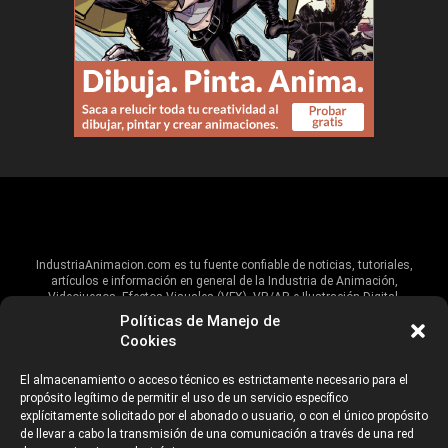
IndustriaAnimacion.com es tu fuente confiable de noticias, tutoriales,
artículos e información en general de la Industria de Animación,
Videojuegos, Efectos Visuales (VFX), VR/AR e Ilustración Digital.
Políticas de Manejo de
Hablamos de estas industrias y su alcance global, pero damos un énfasis
Cookies
especial al talento, estudios, escuelas, eventos y organizaciones que
impulsan las industrias creativas en Iberoamérica.
El almacenamiento o acceso técnico es estrictamente necesario para el
propósito legítimo de permitir el uso de un servicio específico
ANUNCIANTES
AVISO DE PRIVACIDAD
explícitamente solicitado por el abonado o usuario, o con el único propósito
de llevar a cabo la transmisión de una comunicación a través de una red