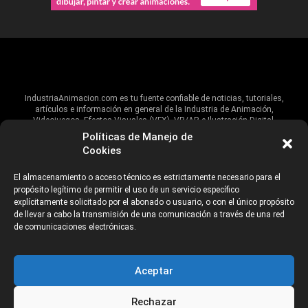
IndustriaAnimacion.com es tu fuente confiable de noticias, tutoriales,
artículos e información en general de la Industria de Animación,
Videojuegos, Efectos Visuales (VFX), VR/AR e Ilustración Digital.
Políticas de Manejo de
Hablamos de estas industrias y su alcance global, pero damos un énfasis
Cookies
especial al talento, estudios, escuelas, eventos y organizaciones que
impulsan las industrias creativas en Iberoamérica.
El almacenamiento o acceso técnico es estrictamente necesario para el
propósito legítimo de permitir el uso de un servicio específico
ANUNCIANTES
AVISO DE PRIVACIDAD
explícitamente solicitado por el abonado o usuario, o con el único propósito
de llevar a cabo la transmisión de una comunicación a través de una red
de comunicaciones electrónicas.
©2026 Industria Networks
Aceptar
Rechazar