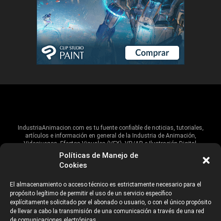
IndustriaAnimacion.com es tu fuente confiable de noticias, tutoriales,
artículos e información en general de la Industria de Animación,
Videojuegos, Efectos Visuales (VFX), VR/AR e Ilustración Digital.
Políticas de Manejo de
Hablamos de estas industrias y su alcance global, pero damos un énfasis
Cookies
especial al talento, estudios, escuelas, eventos y organizaciones que
impulsan las industrias creativas en Iberoamérica.
El almacenamiento o acceso técnico es estrictamente necesario para el
propósito legítimo de permitir el uso de un servicio específico
ANUNCIANTES
AVISO DE PRIVACIDAD
explícitamente solicitado por el abonado o usuario, o con el único propósito
de llevar a cabo la transmisión de una comunicación a través de una red
de comunicaciones electrónicas.