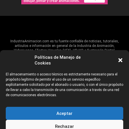
IndustriaAnimacion.com es tu fuente confiable de noticias, tutoriales,
artículos e información en general de la Industria de Animación,
Videojuegos, Efectos Visuales (VFX), VR/AR e Ilustración Digital.
Políticas de Manejo de
Hablamos de estas industrias y su alcance global, pero damos un énfasis
Cookies
especial al talento, estudios, escuelas, eventos y organizaciones que
impulsan las industrias creativas en Iberoamérica.
El almacenamiento o acceso técnico es estrictamente necesario para el
propósito legítimo de permitir el uso de un servicio específico
ANUNCIANTES
AVISO DE PRIVACIDAD
explícitamente solicitado por el abonado o usuario, o con el único propósito
de llevar a cabo la transmisión de una comunicación a través de una red
de comunicaciones electrónicas.
©2026 Industria Networks
Aceptar
Rechazar