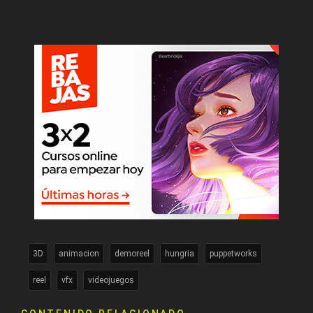
3D
animacion
demoreel
hungria
puppetworks
reel
vfx
videojuegos