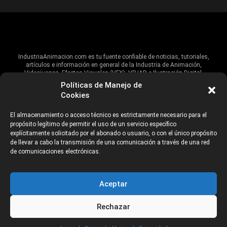
IndustriaAnimacion.com es tu fuente confiable de noticias, tutoriales,
artículos e información en general de la Industria de Animación,
Videojuegos, Efectos Visuales (VFX), VR/AR e Ilustración Digital.
Políticas de Manejo de
Hablamos de estas industrias y su alcance global, pero damos un énfasis
Cookies
especial al talento, estudios, escuelas, eventos y organizaciones que
impulsan las industrias creativas en Iberoamérica.
El almacenamiento o acceso técnico es estrictamente necesario para el
propósito legítimo de permitir el uso de un servicio específico
ANUNCIANTES
AVISO DE PRIVACIDAD
explícitamente solicitado por el abonado o usuario, o con el único propósito
de llevar a cabo la transmisión de una comunicación a través de una red
de comunicaciones electrónicas.
©2026 Industria Networks
Aceptar
Rechazar
CATEGORÍAS