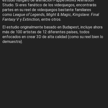
estudio húngaro de animación Puppetworks Animation
Studio. Si eres fanático de los videojuegos, encontrarás
partes en su reel de videojuegos bastante familiares
como
League of Legends
,
Might & Magic
,
Kingslave: Final
Fantasy V
y
Extinction,
entre otros.
El estudio originalmente basado en Budapest, incluye ahora
más de 100 artistas de 12 diferentes países, todos
enfocados en crear 3D de alta calidad (como su reel bien lo
demuestra).