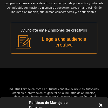
La opinión expresada en este artículo es compartida por el autor y publicada
por Industria Animación, sin embargo puede no representar la opinión de
Industria Animación, sus demás colaboradores y/o anunciantes.
Anúnciate ante 2 millones de creativos
Llega a una audiencia
creativa
IndustriaAnimacion.com es tu fuente confiable de noticias, tutoriales,
artículos e información en general de la Industria de Animación,
Videojuegos, Efectos Visuales (VFX), VR/AR e Ilustración Digital.
Políticas de Manejo de
Hablamos de estas industrias y su alcance global, pero damos un énfasis
Cookies