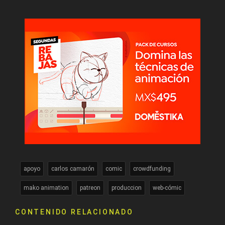
apoyo
carlos camarón
comic
crowdfunding
mako animation
patreon
produccion
web-cómic
CONTENIDO RELACIONADO