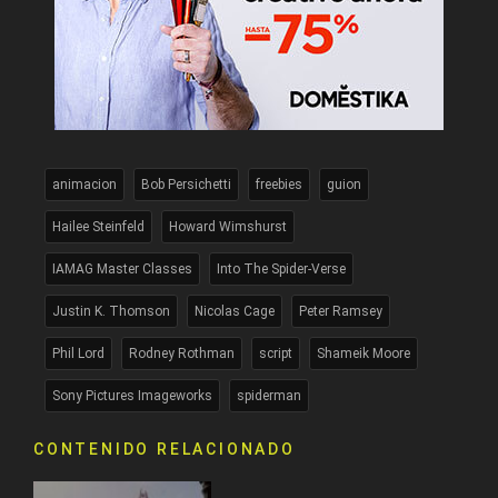
animacion
Bob Persichetti
freebies
guion
Hailee Steinfeld
Howard Wimshurst
IAMAG Master Classes
Into The Spider-Verse
Justin K. Thomson
Nicolas Cage
Peter Ramsey
Phil Lord
Rodney Rothman
script
Shameik Moore
Sony Pictures Imageworks
spiderman
CONTENIDO RELACIONADO