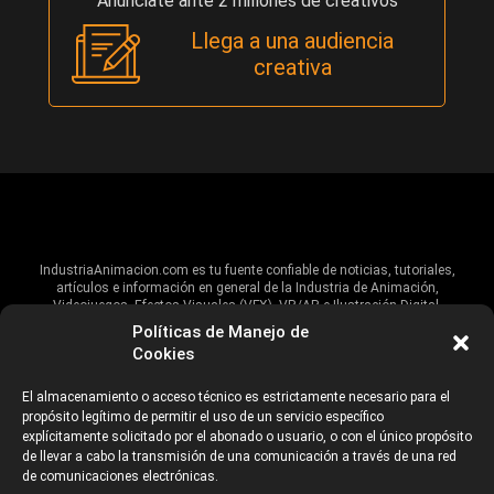
Anúnciate ante 2 millones de creativos
Llega a una audiencia
creativa
IndustriaAnimacion.com es tu fuente confiable de noticias, tutoriales,
artículos e información en general de la Industria de Animación,
Videojuegos, Efectos Visuales (VFX), VR/AR e Ilustración Digital.
Políticas de Manejo de
Hablamos de estas industrias y su alcance global, pero damos un énfasis
Cookies
especial al talento, estudios, escuelas, eventos y organizaciones que
impulsan las industrias creativas en Iberoamérica.
El almacenamiento o acceso técnico es estrictamente necesario para el
propósito legítimo de permitir el uso de un servicio específico
ANUNCIANTES
AVISO DE PRIVACIDAD
explícitamente solicitado por el abonado o usuario, o con el único propósito
de llevar a cabo la transmisión de una comunicación a través de una red
de comunicaciones electrónicas.