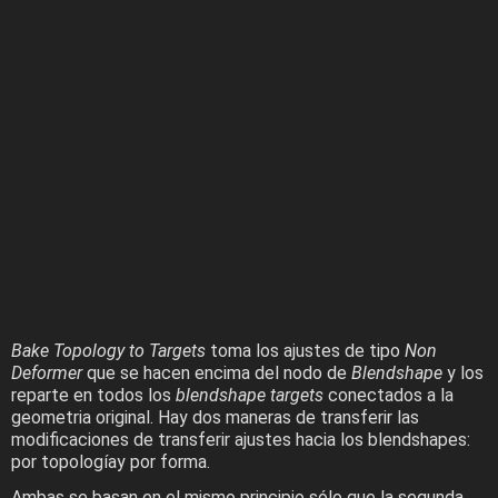
Bake Topology to Targets
toma los ajustes de tipo
Non
Deformer
que se hacen encima del nodo de
Blendshape
y los
reparte en todos los
blendshape targets
conectados a la
geometria original. Hay dos maneras de transferir las
modificaciones de transferir ajustes hacia los blendshapes:
por topologíay por forma.
Ambas se basan en el mismo principio sólo que la segunda