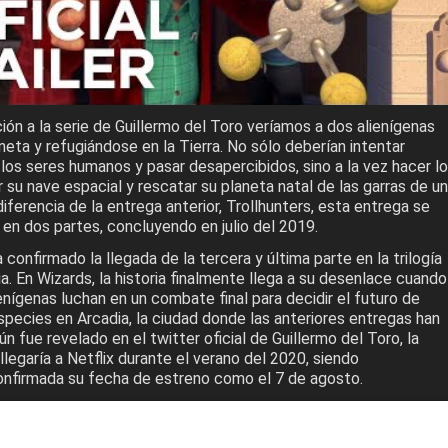
ión a la serie de Guillermo del Toro veríamos a dos alienígenas
eta y refugiándose en la Tierra. No sólo deberían intentar
os seres humanos y pasar desapercibidos, sino a la vez hacer lo
r su nave espacial y rescatar su planeta natal de las garras de un
diferencia de la entrega anterior, Trollhunters, esta entrega se
en dos partes, concluyendo en julio del 2019.
 confirmado la llegada de la tercera y última parte en la trilogía
a. En Wizards, la historia finalmente llega a su desenlace cuando
ienígenas luchan en un combate final para decidir el futuro de
pecies en Arcadia, la ciudad donde las anteriores entregas han
n fue revelado en el twitter oficial de Guillermo del Toro, la
legaría a Netflix durante el verano del 2020, siendo
nfirmada su fecha de estreno como el 7 de agosto.