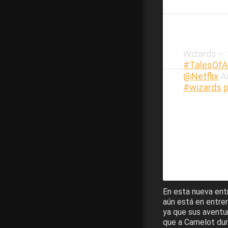
Wizards – 
#TalesOfA
@Netflix
Au
#wizards
En esta nueva ent
aún está en entre
ya que sus aventur
que a Camelot dura