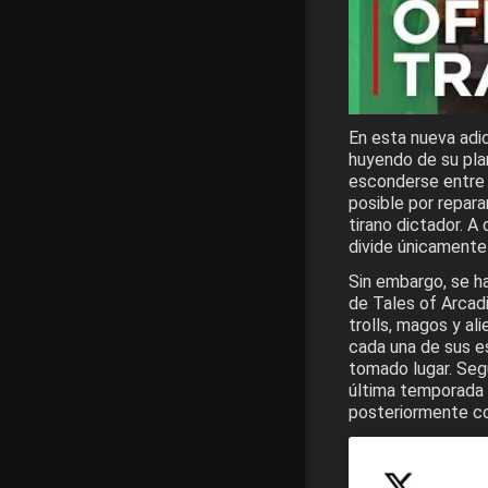
En esta nueva adic
huyendo de su plan
esconderse entre l
posible por repara
tirano dictador. A 
divide únicamente 
Sin embargo, se ha
de Tales of Arcadi
trolls, magos y al
cada una de sus es
tomado lugar. Segú
última temporada l
posteriormente co