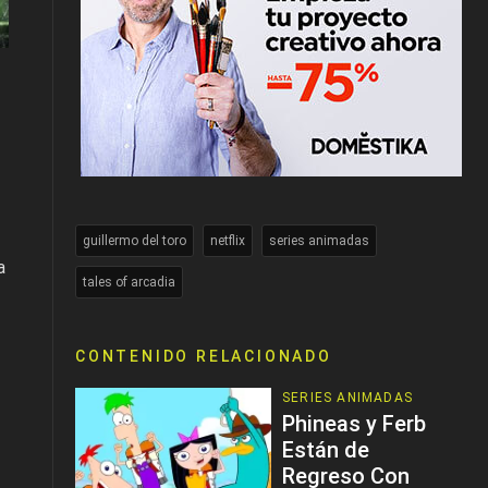
guillermo del toro
netflix
series animadas
a
tales of arcadia
CONTENIDO RELACIONADO
SERIES ANIMADAS
Phineas y Ferb
Están de
Regreso Con