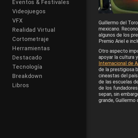
Eventos & Festivales
Videojuegos
VFX
Guillermo del Toro
mexicano. Reconoc
Realidad Virtual
algunos de los pr
Cortometraje
Premio Ariel e inc
Herramientas
Otro aspecto impo
Destacado
apoyar la cultura y
Internacional de 
Tecnología
de la prestigiosa
Breakdown
cineastas del país
de las escuelas de
Libros
de los fundadores
sepan, sin embarg
grande, Guillermo 