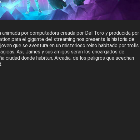
a animada por computadora creada por Del Toro y producida por
ion para el gigante del streaming nos presenta la historia de
joven que se aventura en un misterioso reino habitado por trolls
ágicas. Así, James y sus amigos serán los encargados de
ña ciudad donde habitan, Arcadia, de los peligros que acechan
.