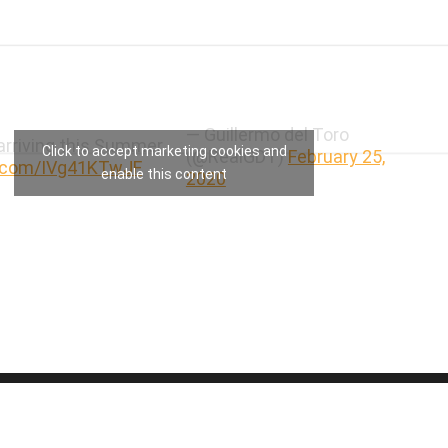
— Guillermo del Toro
rriving this Summer.
Click to accept marketing cookies and
(@RealGDT)
February 25,
er.com/IVg41KTwJF
enable this content
2020