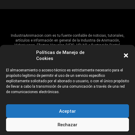
IndustriaAnimacion.com es tu fuente confiable de noticias, tutoriales,
artículos e información en general de la Industria de Animación,
Videojuegos, Efectos Visuales (VFX), VR/AR e Ilustración Digital.
Políticas de Manejo de
Hablamos de estas industrias y su alcance global, pero damos un énfasis
Cookies
especial al talento, estudios, escuelas, eventos y organizaciones que
impulsan las industrias creativas en Iberoamérica.
El almacenamiento o acceso técnico es estrictamente necesario para el
propósito legítimo de permitir el uso de un servicio específico
ANUNCIANTES
AVISO DE PRIVACIDAD
explícitamente solicitado por el abonado o usuario, o con el único propósito
de llevar a cabo la transmisión de una comunicación a través de una red
de comunicaciones electrónicas.
©2026 Industria Networks
Aceptar
Rechazar
CATEGORÍAS