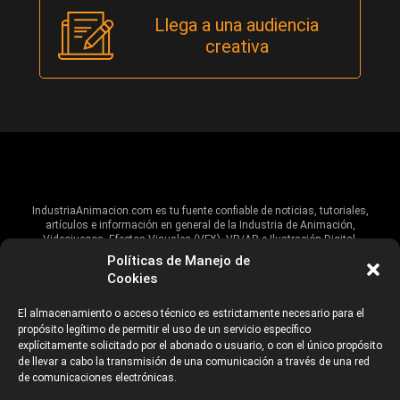
Llega a una audiencia
creativa
IndustriaAnimacion.com es tu fuente confiable de noticias, tutoriales,
artículos e información en general de la Industria de Animación,
Videojuegos, Efectos Visuales (VFX), VR/AR e Ilustración Digital.
Políticas de Manejo de
Hablamos de estas industrias y su alcance global, pero damos un énfasis
Cookies
especial al talento, estudios, escuelas, eventos y organizaciones que
impulsan las industrias creativas en Iberoamérica.
El almacenamiento o acceso técnico es estrictamente necesario para el
propósito legítimo de permitir el uso de un servicio específico
ANUNCIANTES
AVISO DE PRIVACIDAD
explícitamente solicitado por el abonado o usuario, o con el único propósito
de llevar a cabo la transmisión de una comunicación a través de una red
de comunicaciones electrónicas.