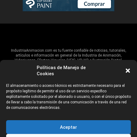
IndustriaAnimacion.com es tu fuente confiable de noticias, tutoriales,
artículos e información en general de la Industria de Animación,
Videojuegos, Efectos Visuales (VFX), VR/AR e Ilustración Digital.
Políticas de Manejo de
Hablamos de estas industrias y su alcance global, pero damos un énfasis
Cookies
especial al talento, estudios, escuelas, eventos y organizaciones que
impulsan las industrias creativas en Iberoamérica.
El almacenamiento o acceso técnico es estrictamente necesario para el
propósito legítimo de permitir el uso de un servicio específico
ANUNCIANTES
AVISO DE PRIVACIDAD
explícitamente solicitado por el abonado o usuario, o con el único propósito
de llevar a cabo la transmisión de una comunicación a través de una red
de comunicaciones electrónicas.
©2026 Industria Networks
Aceptar