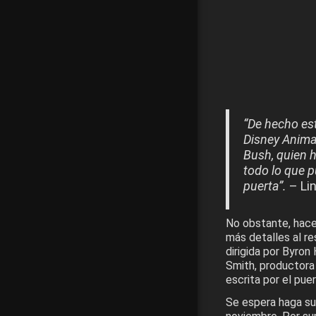
“De hecho es
Disney Anima
Bush, quien 
todo lo que 
puerta”.
– Lin
No obstante, hace
más detalles al r
dirigida por Byron
Smith, productora 
escrita por el pue
Se espera haga su