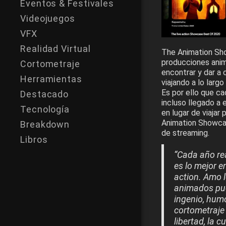
Eventos & Festivales
Videojuegos
VFX
Realidad Virtual
The Animation Sho
producciones anim
Cortometraje
encontrar y dar a 
Herramientas
viajando a lo lar
Es por ello que ca
Destacado
incluso llegado a 
Tecnología
en lugar de viajar
Animation Showcas
Breakdown
de streaming.
Libros
“Cada año re
es lo mejor e
action. Amo l
animados pues
ingenio, humo
cortometraje
libertad, la 