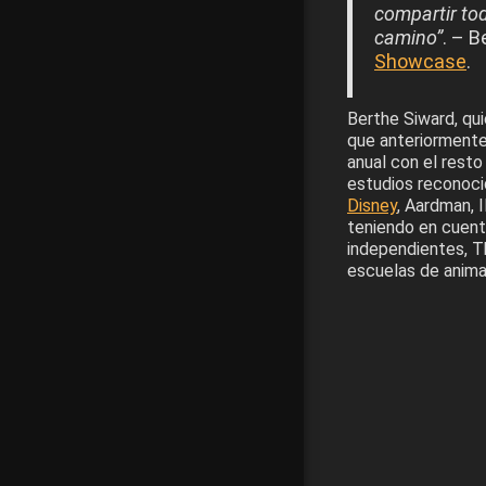
compartir to
camino”
. – 
Showcase
.
Berthe Siward, qu
que anteriormente 
anual con el resto
estudios reconoc
Disney
, Aardman, I
teniendo en cuent
independientes, T
escuelas de anima