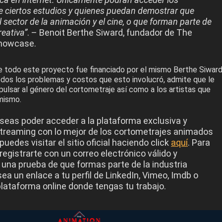
 ciertos estudios y quienes puedan demostrar que
l sector de la animación y el cine, o que forman parte de
reativa”
. – Benoit Berthe Siward, fundador de The
howcase.
 todo este proyecto fue financiado por el mismo Berthe Siward
odos los problemas y costos que esto involucró, admite que le
ulsar al género del cortometraje así como a los artistas que
mismo.
eseas poder acceder a la plataforma exclusiva y
streaming con lo mejor de los cortometrajes animados
puedes visitar el sitio oficial haciendo click
aquí
. Para
registrarte con un correo electrónico válido y
 una prueba de que formas parte de la industria
sea un enlace a tu perfil de LinkedIn, Vimeo, Imdb o
plataforma online donde tengas tu trabajo.