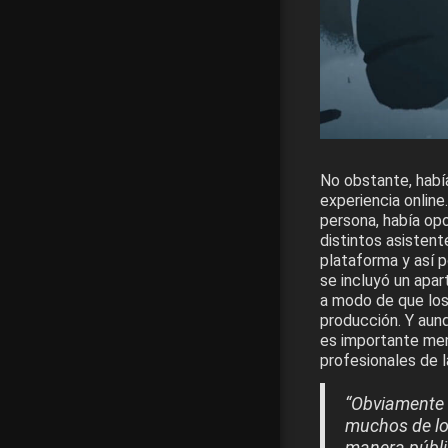
No obstante, habí
experiencia online
persona, había opo
distintos asistent
plataforma y así 
se incluyó un apa
a modo de que los
producción. Y aun
es importante men
profesionales de la
“Obviamente 
muchos de lo
manera públi